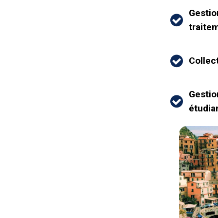
Gestio

trait

Collec
Gestio

étudia