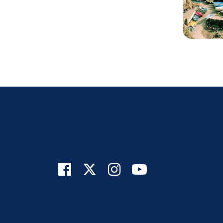



