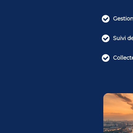

Gestion

Suivi d

Collec